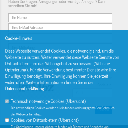
Haben Sie Fragen, Anregungen oder wichtige Anliegen? Dann
schreiben Sie mir!
Cookie-Hinweis
Diese Webseite verwendet Cookies, die notwendig sind, um die
Webseite zu nutzen. Weiter verwendet diese Webseite Dienste von
Drittanbietern, um das Webangebot zu verbessern (Website-
Einwilligungserklärung
Optmierung). Für die Verwendung bestimmter Dienste wird Ihre
Einwilligung benötigt. Ihre Einwilligung können Sie jederzeit
Bitte geben Sie den
widerrufen. Weitere Informationen finden Sie in der
Code ein:
Datenschutzerklärung
.
Technisch notwendige Cookies (
Übersicht
)
Die notwendigen Cookies werden allein für den ordnungsgemäßen Gebrauch
Senden
der Webseite benötigt.
Cookies von Drittanbietern (
Übersicht
)
Zur Optimierung unserer Webseite binden wir Dienste und Angebote von