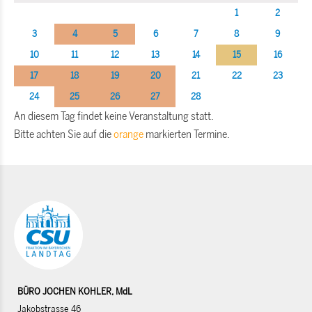
1
2
3
4
5
6
7
8
9
10
11
12
13
14
15
16
17
18
19
20
21
22
23
24
25
26
27
28
An diesem Tag findet keine Veranstaltung statt.
Bitte achten Sie auf die
orange
markierten Termine.
BÜRO JOCHEN KOHLER, MdL
Jakobstrasse 46