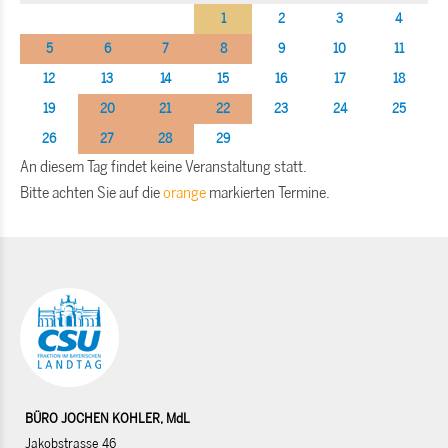
1
2
3
4
5
6
7
8
9
10
11
12
13
14
15
16
17
18
19
20
21
22
23
24
25
26
27
28
29
An diesem Tag findet keine Veranstaltung statt.
Bitte achten Sie auf die
orange
markierten Termine.
BÜRO JOCHEN KOHLER, MdL
Jakobstrasse 46