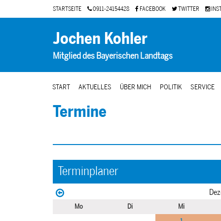
STARTSEITE
0911-24154428
FACEBOOK
TWITTER
INS
Jochen Kohler
Mitglied des Bayerischen Landtags
START
AKTUELLES
ÜBER MICH
POLITIK
SERVICE
Termine
Terminplaner
Dez
Mo
Di
Mi