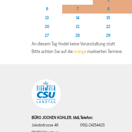
1
6
7
8
13
14
15
20
21
22
27
28
29
An diesem Tag findet keine Veranstaltung statt.
Bitte achten Sie auf die
orange
markierten Termine.
BÜRO JOCHEN KOHLER, MdL
Telefon:
Jakobstrasse 46
0911-24154428