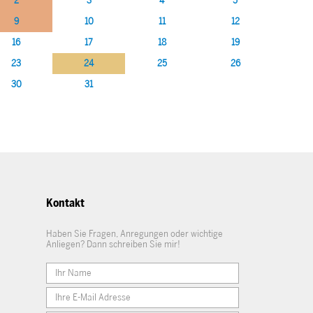
2
3
4
5
9
10
11
12
16
17
18
19
23
24
25
26
30
31
Kontakt
Haben Sie Fragen, Anregungen oder wichtige
Anliegen? Dann schreiben Sie mir!