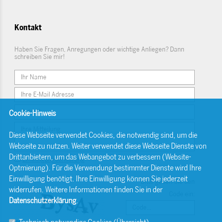
Kontakt
Haben Sie Fragen, Anregungen oder wichtige Anliegen? Dann
schreiben Sie mir!
Cookie-Hinweis
Diese Webseite verwendet Cookies, die notwendig sind, um die
Webseite zu nutzen. Weiter verwendet diese Webseite Dienste von
Drittanbietern, um das Webangebot zu verbessern (Website-
Einwilligungserklärung
Optmierung). Für die Verwendung bestimmter Dienste wird Ihre
Einwilligung benötigt. Ihre Einwilligung können Sie jederzeit
Bitte geben Sie den
widerrufen. Weitere Informationen finden Sie in der
Code ein:
Datenschutzerklärung
.