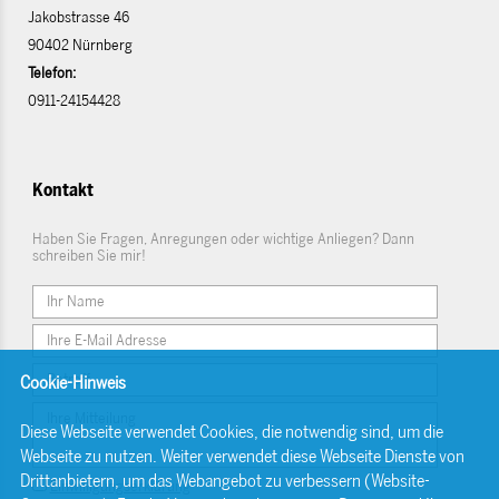
Jakobstrasse 46
90402 Nürnberg
Telefon:
0911-24154428
Kontakt
Haben Sie Fragen, Anregungen oder wichtige Anliegen? Dann
schreiben Sie mir!
Cookie-Hinweis
Diese Webseite verwendet Cookies, die notwendig sind, um die
Webseite zu nutzen. Weiter verwendet diese Webseite Dienste von
Drittanbietern, um das Webangebot zu verbessern (Website-
Einwilligungserklärung