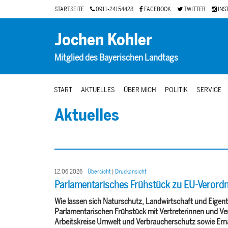
STARTSEITE
0911-24154428
FACEBOOK
TWITTER
INS
Jochen Kohler
Mitglied des Bayerischen Landtags
START
AKTUELLES
ÜBER MICH
POLITIK
SERVICE
Aktuelles
12.06.2026
Übersicht
|
Druckansicht
Parlamentarisches Frühstück zu EU-Verordn
Wie lassen sich Naturschutz, Landwirtschaft und Eigen
Parlamentarischen Frühstück mit Vertreterinnen und Ve
Arbeitskreise Umwelt und Verbraucherschutz sowie Ernä