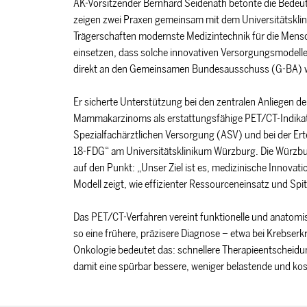
AK-Vorsitzender Bernhard Seidenath betonte die Bede
zeigen zwei Praxen gemeinsam mit dem Universitätsklini
Trägerschaften modernste Medizintechnik für die Mensc
einsetzen, dass solche innovativen Versorgungsmodelle
direkt an den Gemeinsamen Bundesausschuss (G-BA) 
Er sicherte Unterstützung bei den zentralen Anliegen 
Mammakarzinoms als erstattungsfähige PET/CT-Indika
Spezialfachärztlichen Versorgung (ASV) und bei der Er
18-FDG“ am Universitätsklinikum Würzburg. Die Würzbu
auf den Punkt: „Unser Ziel ist es, medizinische Innova
Modell zeigt, wie effizienter Ressourceneinsatz und S
Das PET/CT-Verfahren vereint funktionelle und anatomi
so eine frühere, präzisere Diagnose – etwa bei Krebserk
Onkologie bedeutet das: schnellere Therapieentscheidu
damit eine spürbar bessere, weniger belastende und kos