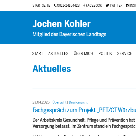
STARTSEITE
0911-24154428
FACEBOOK
TWITTER
INS
Jochen Kohler
Mitglied des Bayerischen Landtags
START
AKTUELLES
ÜBER MICH
POLITIK
SERVICE
Aktuelles
23.04.2026
Übersicht
|
Druckansicht
Fachgespräch zum Projekt „PET/CT Würzbu
Der Arbeitskreis Gesundheit, Pflege und Prävention ha
Versorgung befasst. Im Zentrum stand ein Fachgespräc