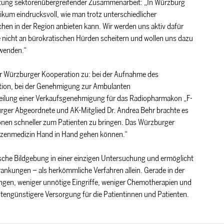
utung sektorenübergreifender Zusammenarbeit: „In Würzburg
kum eindrucksvoll, wie man trotz unterschiedlicher
hen in der Region anbieten kann. Wir werden uns aktiv dafür
 nicht an bürokratischen Hürden scheitern und wollen uns dazu
wenden.“
der Würzburger Kooperation zu: bei der Aufnahme des
tion, bei der Genehmigung zur Ambulanten
teilung einer Verkaufsgenehmigung für das Radiopharmakon „F-
rger Abgeordnete und AK-Mitglied Dr. Andrea Behr brachte es
tionen schneller zum Patienten zu bringen. Das Würzburger
pitzenmedizin Hand in Hand gehen können.“
sche Bildgebung in einer einzigen Untersuchung und ermöglicht
rankungen – als herkömmliche Verfahren allein. Gerade in der
ngen, weniger unnötige Eingriffe, weniger Chemotherapien und
tengünstigere Versorgung für die Patientinnen und Patienten.