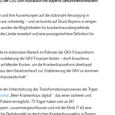
PA) der CSU zum Austausch mit Bayerns Gesundheitsministerin
 und ihre Auswirkungen auf die stationäre Versorgung in
m war notwendig – und sie konnte auf Druck Bayerns in einigen
 wurden die Möglichkeiten für krankenhausübergreifende
e Länder erweitert und eine praxisgerechtere Definition für
nitte im stationären Bereich im Rahmen der GKV-Finanzreform.
solidierung der GKV-Finanzen leisten – doch brauche es
ich anfallender Kosten, um die Krankenhausreform überhaupt
 aus dem Gesetzentwurf zur Stabilisierung der GKV so kommen
nhauslandschaft.“
 bei der Unterstützung des Transformationsprozesses der Träger
portal
Mein-Krankenhaus.digital“ , das einen sicheren und
tient ermöglicht. 75 Träger haben sich an 147
ayern, zusammengeschlossen und mit der Klinik IT eG eine
che Digitalprojekt im deutschen Krankenhaussektor in Bayern