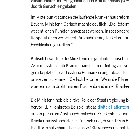
Gesundheits- und Pflegepolitischen Arbeitskreises (G
Judith Gerlach eingeladen.
Im Mittelpunkt standen die laufende Krankenhausreform
Bayern. Ministerin Gerlach machte deutlich: „Die Refor
wesentlichen Punkten angepasst werden. Insbesondere
Kooperationen verbessert, Ausnahmemöglichkeiten für di
Fachkliniken getroffen.“
Kritisch bewertete die Ministerin die geplanten Einsch
Zwar müssten auch Krankenhäuser ihren Beitrag zur Kon
gerade jetzt eine verlässliche Refinanzierung tatsächl
umsetzen zu können. Gerlach betonte: „Wenn die Pläne
würden, dann droht uns ein Flächenbrand in der Kranke
Die Ministerin hob die aktive Rolle der Staatsregierung
hervor: „Ein konkretes Beispiel ist das
digitale Patienten
unkomplizierten Austausch zwischen Krankenhaus und Pa
Krankenhausstandorten in Deutschland, davon 126 in B
Plattform aufgebaut. Dass das größte genossenschaftli