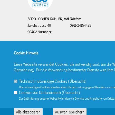
BÜRO JOCHEN KOHLER, MdL
Telefon:
Jakobstrasse 46
0911-24154428
90402 Nürnberg
Cookie-Hinweis
Diese Webseite verwendet Cookies, die notwendig sind, um die W
Optmierung). Für die Verwendung bestimmter Dienste wird Ihre Ein
Technisch notwendige Cookies (
Übersicht
)
Die notwendigen Cookies werden allein für den ordnungsgemäßen Gebrauch de
Cookies von Drittanbietern (
Übersicht
)
Zur Optimierung unserer Webseite binden wir Dienste und Angebote von Drittan
Alle akzeptieren
Auswahl speichern