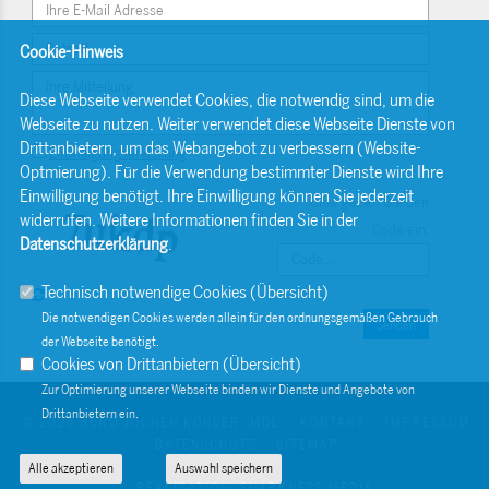
Cookie-Hinweis
Diese Webseite verwendet Cookies, die notwendig sind, um die
Webseite zu nutzen. Weiter verwendet diese Webseite Dienste von
Drittanbietern, um das Webangebot zu verbessern (Website-
Einwilligungserklärung
Optmierung). Für die Verwendung bestimmter Dienste wird Ihre
Einwilligung benötigt. Ihre Einwilligung können Sie jederzeit
Bitte geben Sie den
widerrufen. Weitere Informationen finden Sie in der
Code ein:
Datenschutzerklärung
.
Technisch notwendige Cookies (
Übersicht
)
Die notwendigen Cookies werden allein für den ordnungsgemäßen Gebrauch
Senden
der Webseite benötigt.
Cookies von Drittanbietern (
Übersicht
)
Zur Optimierung unserer Webseite binden wir Dienste und Angebote von
Drittanbietern ein.
© 2026 BÜRO JOCHEN KOHLER, MDL
KONTAKT
IMPRESSUM
DATENSCHUTZ
SITEMAP
Alle akzeptieren
Auswahl speichern
REALISATION: SHARKNESS MEDIA