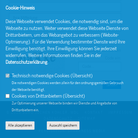
Cookie-Hinweis
Diese Webseite verwendet Cookies, die notwendig sind, um die
Webseite zu nutzen. Weiter verwendet diese Webseite Dienste von
Drittanbietern, um das Webangebot zu verbessern (Website-
Einwilligungserklärung
Optmierung). Für die Verwendung bestimmter Dienste wird Ihre
Einwilligung benötigt. Ihre Einwilligung können Sie jederzeit
Bitte geben Sie den
widerrufen. Weitere Informationen finden Sie in der
Code ein:
Datenschutzerklärung
.
Technisch notwendige Cookies (
Übersicht
)
Die notwendigen Cookies werden allein für den ordnungsgemäßen Gebrauch
Senden
der Webseite benötigt.
Cookies von Drittanbietern (
Übersicht
)
Zur Optimierung unserer Webseite binden wir Dienste und Angebote von
Drittanbietern ein.
© 2026 BÜRO JOCHEN KOHLER, MDL
KONTAKT
IMPRESSUM
DATENSCHUTZ
SITEMAP
Alle akzeptieren
Auswahl speichern
REALISATION: SHARKNESS MEDIA