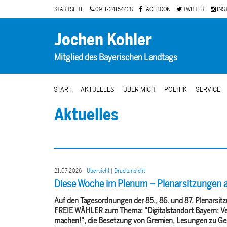
STARTSEITE
0911-24154428
FACEBOOK
TWITTER
INS
Jochen Kohler
Mitglied des Bayerischen Landtags
START
AKTUELLES
ÜBER MICH
POLITIK
SERVICE
Aktuelles
21.07.2026
Übersicht
|
Druckansicht
Diese Woche im Plenum – Plenarsitzungen am
Auf den Tagesordnungen der 85., 86. und 87. Plenarsitzu
FREIE WÄHLER zum Thema: "Digitalstandort Bayern: Verwa
machen!", die Besetzung von Gremien, Lesungen zu Ge