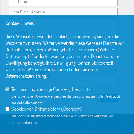
Cookie-Hinweis
Diese Webseite verwendet Cookies, die notwendig sind, um die
Webseite zu nutzen. Weiter verwendet diese Webseite Dienste von
Drittanbietern, um das Webangebot zu verbessern (Website-
Einwilligungserklärung
Optmierung). Für die Verwendung bestimmter Dienste wird Ihre
Einwilligung benötigt. Ihre Einwilligung können Sie jederzeit
Bitte geben Sie den
widerrufen. Weitere Informationen finden Sie in der
Code ein:
Datenschutzerklärung
.
Technisch notwendige Cookies (
Übersicht
)
Die notwendigen Cookies werden allein für den ordnungsgemäßen Gebrauch
Senden
der Webseite benötigt.
Cookies von Drittanbietern (
Übersicht
)
Zur Optimierung unserer Webseite binden wir Dienste und Angebote von
Drittanbietern ein.
© 2026 BÜRO JOCHEN KOHLER, MDL
KONTAKT
IMPRESSUM
DATENSCHUTZ
SITEMAP