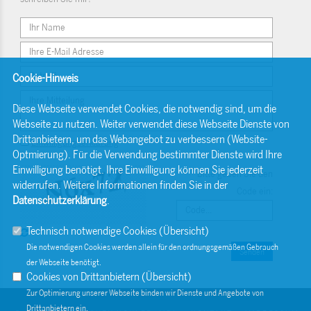
Cookie-Hinweis
Diese Webseite verwendet Cookies, die notwendig sind, um die
Webseite zu nutzen. Weiter verwendet diese Webseite Dienste von
Drittanbietern, um das Webangebot zu verbessern (Website-
Einwilligungserklärung
Optmierung). Für die Verwendung bestimmter Dienste wird Ihre
Einwilligung benötigt. Ihre Einwilligung können Sie jederzeit
Bitte geben Sie den
widerrufen. Weitere Informationen finden Sie in der
Code ein:
Datenschutzerklärung
.
Technisch notwendige Cookies (
Übersicht
)
Die notwendigen Cookies werden allein für den ordnungsgemäßen Gebrauch
Senden
der Webseite benötigt.
Cookies von Drittanbietern (
Übersicht
)
Zur Optimierung unserer Webseite binden wir Dienste und Angebote von
Drittanbietern ein.