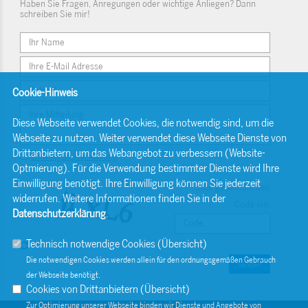
Haben Sie Fragen, Anregungen oder wichtige Anliegen? Dann
schreiben Sie mir!
Cookie-Hinweis
Diese Webseite verwendet Cookies, die notwendig sind, um die
Webseite zu nutzen. Weiter verwendet diese Webseite Dienste von
Drittanbietern, um das Webangebot zu verbessern (Website-
Einwilligungserklärung
Optmierung). Für die Verwendung bestimmter Dienste wird Ihre
Einwilligung benötigt. Ihre Einwilligung können Sie jederzeit
Bitte geben Sie den
widerrufen. Weitere Informationen finden Sie in der
Code ein:
Datenschutzerklärung
.
Technisch notwendige Cookies (
Übersicht
)
Die notwendigen Cookies werden allein für den ordnungsgemäßen Gebrauch
Senden
der Webseite benötigt.
Cookies von Drittanbietern (
Übersicht
)
Zur Optimierung unserer Webseite binden wir Dienste und Angebote von