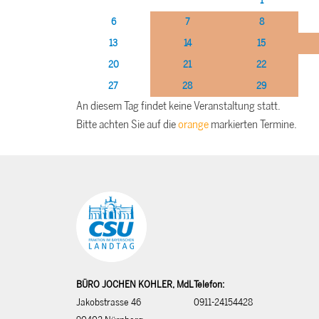
1
6
7
8
13
14
15
20
21
22
27
28
29
An diesem Tag findet keine Veranstaltung statt.
Bitte achten Sie auf die
orange
markierten Termine.
BÜRO JOCHEN KOHLER, MdL
Telefon:
Jakobstrasse 46
0911-24154428