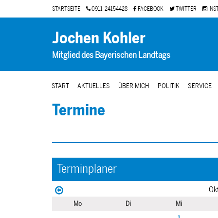
STARTSEITE
0911-24154428
FACEBOOK
TWITTER
INS
Jochen Kohler
Mitglied des Bayerischen Landtags
START
AKTUELLES
ÜBER MICH
POLITIK
SERVICE
Termine
Terminplaner
Ok
Mo
Di
Mi