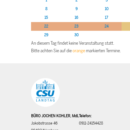
1
2
3
8
9
10
15
16
17
22
23
24
29
30
An diesem Tag findet keine Veranstaltung statt.
Bitte achten Sie auf die
orange
markierten Termine.
BÜRO JOCHEN KOHLER, MdL
Telefon:
Jakobstrasse 46
0911-24154428