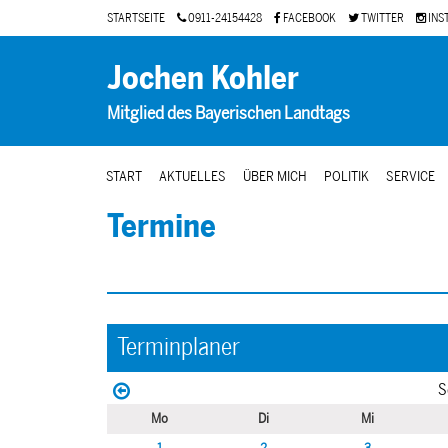
STARTSEITE
0911-24154428
FACEBOOK
TWITTER
INS
Jochen Kohler
Mitglied des Bayerischen Landtags
START
AKTUELLES
ÜBER MICH
POLITIK
SERVICE
Termine
Terminplaner
S
Mo
Di
Mi