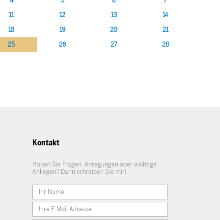
4
5
6
7
11
12
13
14
18
19
20
21
25
26
27
28
Kontakt
Haben Sie Fragen, Anregungen oder wichtige
Anliegen? Dann schreiben Sie mir!