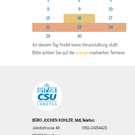
1
2
3
8
9
10
15
16
17
22
23
24
29
30
An diesem Tag findet keine Veranstaltung statt.
Bitte achten Sie auf die
orange
markierten Termine.
BÜRO JOCHEN KOHLER, MdL
Telefon:
Jakobstrasse 46
0911-24154428