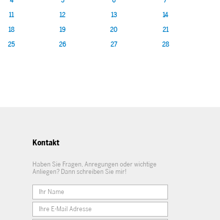
4
5
6
7
11
12
13
14
18
19
20
21
25
26
27
28
Kontakt
Haben Sie Fragen, Anregungen oder wichtige
Anliegen? Dann schreiben Sie mir!