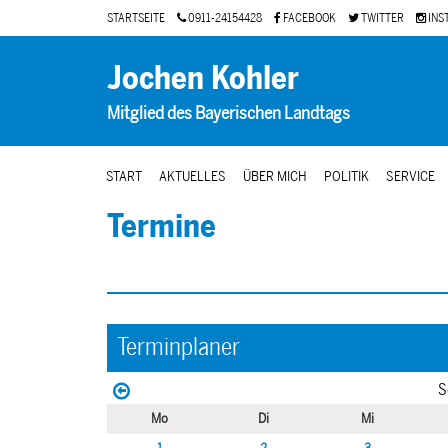
STARTSEITE
0911-24154428
FACEBOOK
TWITTER
INS
Jochen Kohler
Mitglied des Bayerischen Landtags
START
AKTUELLES
ÜBER MICH
POLITIK
SERVICE
Termine
Terminplaner
S
Mo
Di
Mi