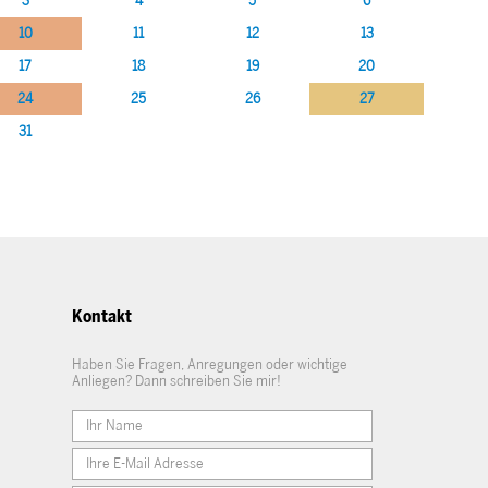
3
4
5
6
10
11
12
13
17
18
19
20
24
25
26
27
31
Kontakt
Haben Sie Fragen, Anregungen oder wichtige
Anliegen? Dann schreiben Sie mir!