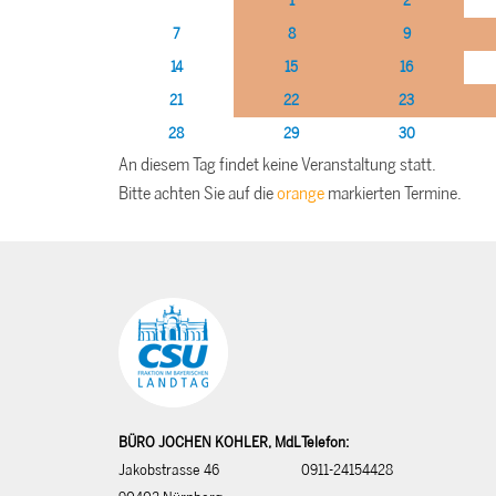
1
2
7
8
9
14
15
16
21
22
23
28
29
30
An diesem Tag findet keine Veranstaltung statt.
Bitte achten Sie auf die
orange
markierten Termine.
BÜRO JOCHEN KOHLER, MdL
Telefon:
Jakobstrasse 46
0911-24154428