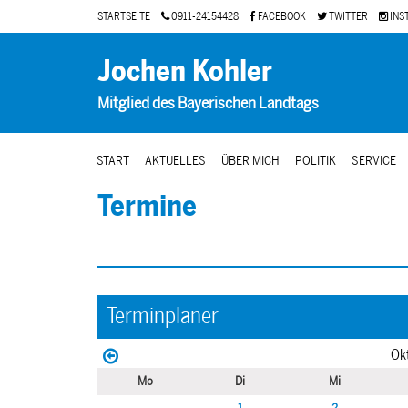
STARTSEITE
0911-24154428
FACEBOOK
TWITTER
INS
Jochen Kohler
Mitglied des Bayerischen Landtags
START
AKTUELLES
ÜBER MICH
POLITIK
SERVICE
Termine
Terminplaner
Ok
Mo
Di
Mi