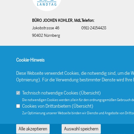
BÜRO JOCHEN KOHLER, MdL
Telefon:
Jakobstrasse 46
0911-24154428
90402 Nürnberg
Cookie-Hinweis
Diese Webseite verwendet Cookies, die notwendig sind, um die W
Optmierung). Für die Verwendung bestimmter Dienste wird Ihre Ein
Technisch notwendige Cookies (
Übersicht
)
Die notwendigen Cookies werden allein für den ordnungsgemäßen Gebrauch de
Cookies von Drittanbietern (
Übersicht
)
Zur Optimierung unserer Webseite binden wir Dienste und Angebote von Drittan
Alle akzeptieren
Auswahl speichern