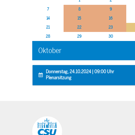
1
2
7
8
9
14
15
16
21
22
23
28
29
30
Oktober
Donnerstag, 24.10.2024 | 09:00 Uhr
Plenarsitzung