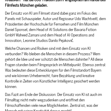
Filmfests München geladen.
Der Einsatz von KI am Filmset stand dabei ganz im Fokus des
Panels mit Schauspieler, Autor und Regisseur Udo Wachtveitl, dem
Präsidenten der Hochschule für Fernsehen und Film München
Daniel Sponsel, dem Head of AI Solutions der Bavaria Fiction
GmbH Waheed Zamani und dem Head of AI Operations and
Innovation, Leonine Studios Danilo Pejaković.
Welche Chancen und Risiken sind mit dem Einsatz von KI
verbunden? Wo bleiben die Menschen in diesem Prozess? Wem
gehört die Idee und wer schützt die Menschen dahinter? All diese
Fragen standen beim Filmgespräch im Mittelpunkt. Ebenso zentral:
Was bedeuten diese Entwicklungen für den Filmstandort Bayern
und wie können Urheberrecht, faire Bezahlung und kreative
Kontrolle in Zeiten von Künstlicher Intelligenz gesichert werden
können.
Das Fazit am Ende der Diskussion: Der Einsatz von KI ist auch im
Filmalltag nicht mehr wegzudenken und eröffnet den
Filmschaffenden viele neue Möglichkeiten. Zentral ist, was der
Mensch mit seiner Kreativität daraus macht!